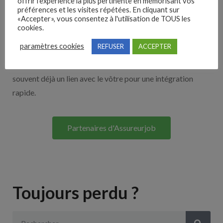
offrir l'expérience la plus pertinente en mémorisant vos
Nos solutions entreprises
préférences et les visites répétées. En cliquant sur
«Accepter», vous consentez à l'utilisation de TOUS les
cookies.
Découvrez nos partenaires ! Moteurs de recherches,
paramètres cookies
REFUSER
ACCEPTER
multidiffuseurs, sites payant… nombreux sont nos
partenaires. Si vous travaillez avec un ATS nous avons
souvent déjà un lien avec le vôtre pour une intégration
rapide.
Partenaires d'Assureurjob
Toujours perdu ?