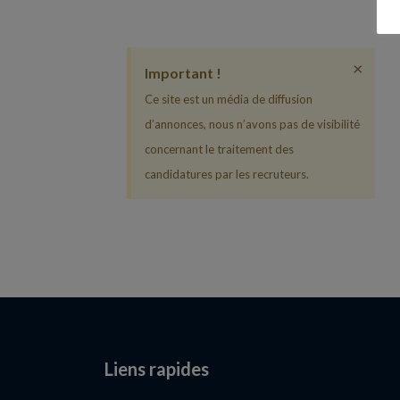
×
Important !
Ce site est un média de diffusion
d’annonces, nous n’avons pas de visibilité
concernant le traitement des
candidatures par les recruteurs.
Liens rapides