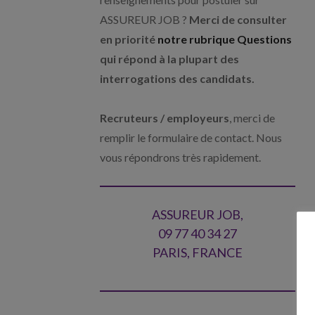
ASSUREUR JOB ?
Merci de consulter
en priorité
notre rubrique Questions
qui répond à la plupart des
interrogations des candidats.
Recruteurs / employeurs
, merci de
remplir le formulaire de contact. Nous
vous répondrons très rapidement.
ASSUREUR JOB,
09 77 40 34 27
PARIS, FRANCE