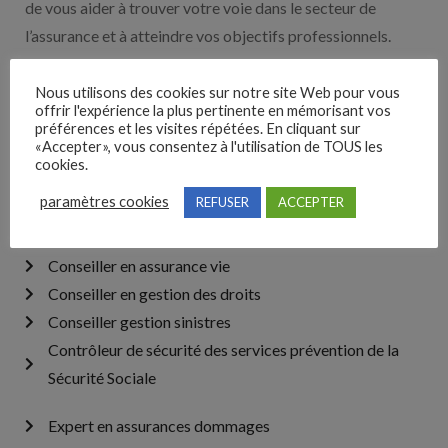
de vous aider à trouver votre voie dans le secteur de
l’assurance et à atteindre vos objectifs professionnels.
Nous utilisons des cookies sur notre site Web pour vous
Chargé de clientèle centre d’appels en assurances
offrir l'expérience la plus pertinente en mémorisant vos
Chargé de produit en assurances
préférences et les visites répétées. En cliquant sur
«Accepter», vous consentez à l'utilisation de TOUS les
Chargé de comptes IARD
cookies.
Chef de produit en assurance IARD
paramètres cookies
REFUSER
ACCEPTER
Collaborateur commercial en assurances
Concepteur développeur de produits d’assurances
Conseiller en assurance vie
Conseiller en gestion des droits
Conseiller gestion sinistres
Contrôleur de sécurité des services prévention de la
Sécurité Sociale
Expert en assurances dommages