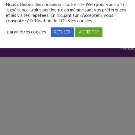
Nous utilisons des cookies sur notre site Web pour vous offrir
Ils recrutent
l'expérience la plus pertinente en mémorisant vos préférences
et les visites répétées. En cliquant sur «Accepter», vous
Rédiger son CV
consentez à l'utilisation de TOUS les cookies.
paramètres cookies
REFUSER
ACCEPTER
Mention