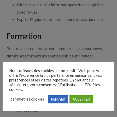
Maîtrise des outils informatiques et des logiciels
spécifiques
Esprit d’équipe et bonnes capacités relationnelles
Formation
Pour devenir collaborateur commercial en assurances,
différentes formations sont possibles en France :
CAP Assurance
Nous utilisons des cookies sur notre site Web pour vous
BTS Assurance
offrir l'expérience la plus pertinente en mémorisant vos
préférences et les visites répétées. En cliquant sur
Licence professionnelle Assurance, banque, finance
«Accepter», vous consentez à l'utilisation de TOUS les
Master Assurance et gestion des risques
cookies.
MBA Management de la distribution d’assurance
paramètres cookies
REFUSER
ACCEPTER
Mastère spécialisé en assurance et développement
commercial