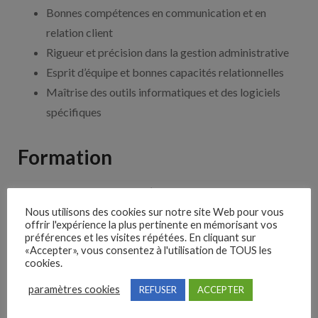
Bonnes compétences en communication et en
relation client
Rigueur et précision dans la gestion administrative
Esprit d’équipe et bonnes capacités relationnelles
Maîtrise des outils informatiques et des logiciels
spécifiques
Formation
Pour devenir responsable d’agence en assurances,
différentes formations sont possibles en France :
Nous utilisons des cookies sur notre site Web pour vous
offrir l'expérience la plus pertinente en mémorisant vos
préférences et les visites répétées. En cliquant sur
BTS Assurance
«Accepter», vous consentez à l'utilisation de TOUS les
Licence professionnelle Assurance, banque, finance
cookies.
Master Assurance et gestion des risques
paramètres cookies
REFUSER
ACCEPTER
MBA Management de l’assurance