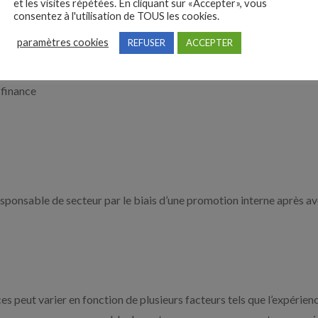
et les visites répétées. En cliquant sur «Accepter», vous
consentez à l'utilisation de TOUS les cookies.
, différentes formations sont possibles en France :
paramètres cookies
REFUSER
ACCEPTER
 finance
sponsable de secteur par le biais d’une promotion interne après avo
s peut varier en fonction de plusieurs facteurs tels que l’expérience