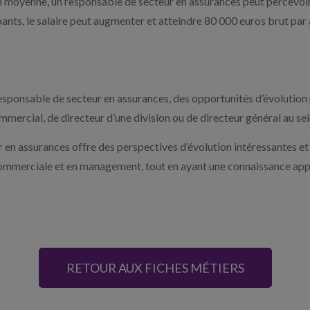
En moyenne, un responsable de secteur en assurances peut percevoir
bants, le salaire peut augmenter et atteindre 80 000 euros brut par 
esponsable de secteur en assurances, des opportunités d’évolution p
mmercial, de directeur d’une division ou de directeur général au se
r en assurances offre des perspectives d’évolution intéressantes e
commerciale et en management, tout en ayant une connaissance app
RETOUR AUX FICHES MÉTIERS