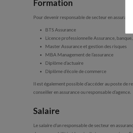
Formation
Pour devenir responsable de secteur en assurances
BTS Assurance
Licence professionnelle Assurance, banque,
Master Assurance et gestion des risques
MBA Management de l’assurance
Diplôme d’actuaire
Diplôme d’école de commerce
Il est également possible d’accéder au poste de re
conseiller en assurance ou responsable d’agence.
Salaire
Le salaire d’un responsable de secteur en assurance