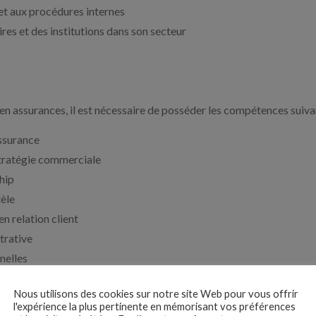
et aux procédures internes
res et des institutions dans son secteur
en assurances, il est nécessaire de posséder les compétences suiva
ssurance
stratégie commerciale
hip
tèle
 relation client
trative
nelles
iciels spécifiques
Nous utilisons des cookies sur notre site Web pour vous offrir
l'expérience la plus pertinente en mémorisant vos préférences