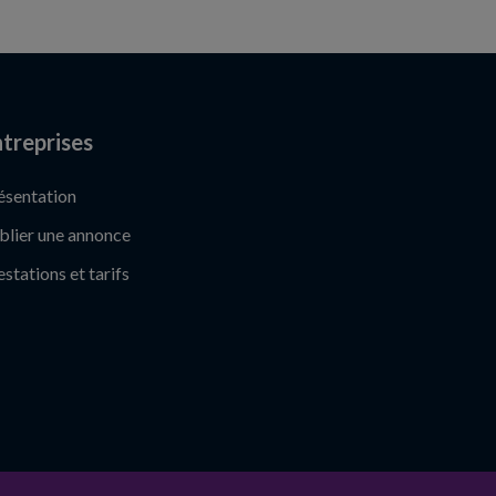
treprises
ésentation
blier une annonce
estations et tarifs