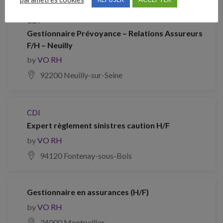
CDI
Gestionnaire Prévoyance – Relations Assureurs
F/H – Neuilly
by
VO RH
92200 Neuilly-sur-Seine
CDI
Expert règlement sinistres caution H/F
by
VO RH
94120 Fontenay-sous-Bois
Gestionnaire en assurances (H/F)
by
VO RH
34000 Montpellier