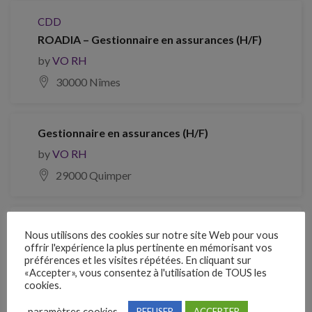
CDD
ROADIA – Gestionnaire en assurances (H/F)
by
VO RH
30000 Nîmes
Gestionnaire en assurances (H/F)
by
VO RH
29000 Quimper
CDI
Nous utilisons des cookies sur notre site Web pour vous
Gestionnaire en assurances (H/F)
offrir l'expérience la plus pertinente en mémorisant vos
préférences et les visites répétées. En cliquant sur
by
VO RH
«Accepter», vous consentez à l'utilisation de TOUS les
cookies.
87000 Limoges
paramètres cookies
REFUSER
ACCEPTER