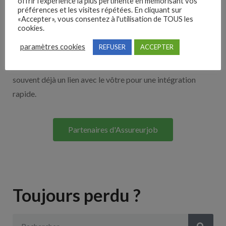
offrir l'expérience la plus pertinente en mémorisant vos
Nos solutions entreprises
préférences et les visites répétées. En cliquant sur
«Accepter», vous consentez à l'utilisation de TOUS les
cookies.
Découvrez nos partenaires ! Moteurs de recherches,
paramètres cookies
REFUSER
ACCEPTER
multidiffuseurs, sites payant… nombreux sont nos
partenaires. Si vous travaillez avec un ATS nous avons
souvent déjà un lien avec le vôtre pour une intégration
rapide.
Partenaires d'Assureurjob
Toujours perdu ?