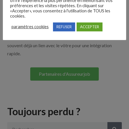
offrir l'expérience la plus pertinente en mémorisant vos
Nos solutions entreprises
préférences et les visites répétées. En cliquant sur
«Accepter», vous consentez à l'utilisation de TOUS les
cookies.
Découvrez nos partenaires ! Moteurs de recherches,
paramètres cookies
REFUSER
ACCEPTER
multidiffuseurs, sites payant… nombreux sont nos
partenaires. Si vous travaillez avec un ATS nous avons
souvent déjà un lien avec le vôtre pour une intégration
rapide.
Partenaires d'Assureurjob
Toujours perdu ?