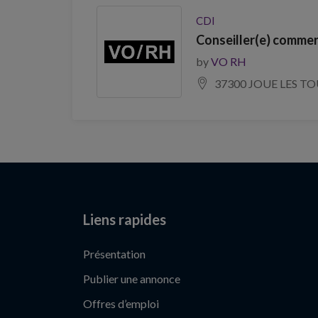
CDI
Conseiller(e) commer
by
VO RH
37300 JOUE LES T
Liens rapides
Présentation
Publier une annonce
Offres d’emploi