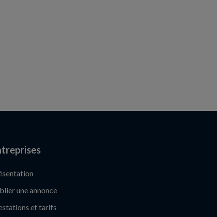
treprises
ésentation
blier une annonce
estations et tarifs