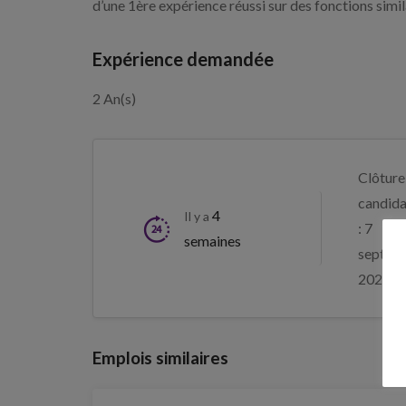
d’une 1ère expérience réussi sur des fonctions simil
Expérience demandée
2 An(s)
Clôture
candida
4
Il y a
: 7
semaines
septem
2026
Emplois similaires