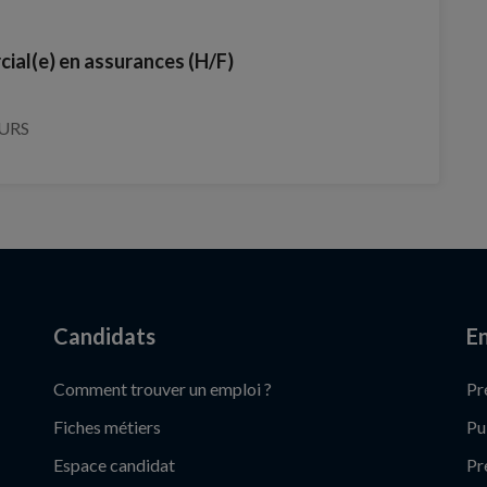
cial(e) en assurances (H/F)
OURS
Candidats
En
Comment trouver un emploi ?
Pr
Fiches métiers
Pu
Espace candidat
Pr