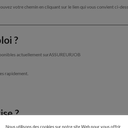
ouvez votre chemin en cliquant sur le lien qui vous convient ci-des
oi ?
 disponibles actuellement surASSUREURJOB
ces rapidement.
ise ?
Nous utilisons des cookies sur notre site Web pour vous offrir
e de l’assurance par exemple un chargé de clientèle, un courtier e