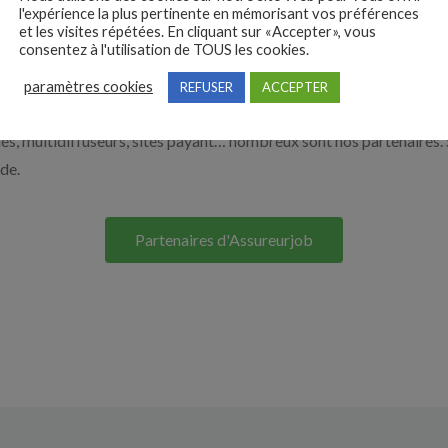
l'expérience la plus pertinente en mémorisant vos préférences
e. Découvrez nos solutions pour vous aider à recruter en cliquant su
et les visites répétées. En cliquant sur «Accepter», vous
consentez à l'utilisation de TOUS les cookies.
Nos solutions entreprises
paramètres cookies
REFUSER
ACCEPTER
s, multidiffuseurs, sites payant… nombreux sont nos partenaires. 
ide.
Partenaires d'Assureurjob