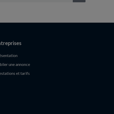
treprises
ésentation
blier une annonce
estations et tarifs