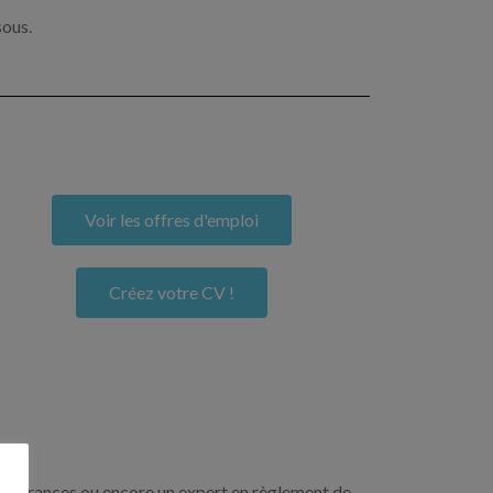
sous.
Voir les offres d'emploi
Créez votre CV !
n assurances ou encore un expert en règlement de