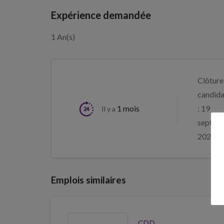
Expérience demandée
1 An(s)
Clôture
candida
1 mois
: 19
Il y a
septem
2026
Emplois similaires
CDD