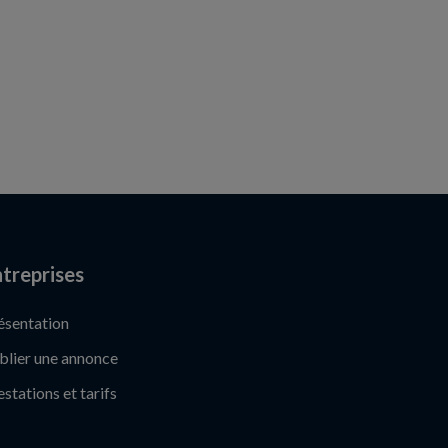
treprises
ésentation
blier une annonce
estations et tarifs