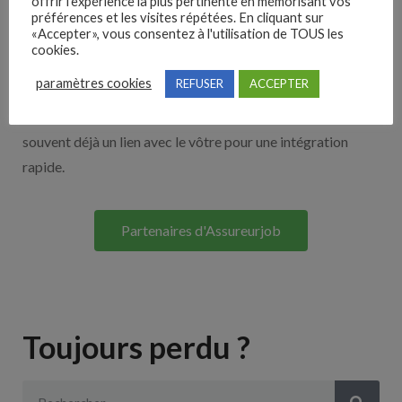
offrir l'expérience la plus pertinente en mémorisant vos
Nos solutions entreprises
préférences et les visites répétées. En cliquant sur
«Accepter», vous consentez à l'utilisation de TOUS les
cookies.
Découvrez nos partenaires ! Moteurs de recherches,
paramètres cookies
REFUSER
ACCEPTER
multidiffuseurs, sites payant… nombreux sont nos
partenaires. Si vous travaillez avec un ATS nous avons
souvent déjà un lien avec le vôtre pour une intégration
rapide.
Partenaires d'Assureurjob
Toujours perdu ?