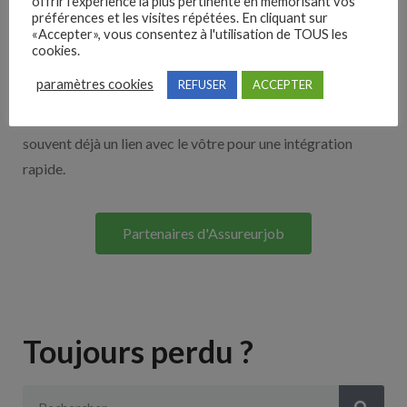
offrir l'expérience la plus pertinente en mémorisant vos
Nos solutions entreprises
préférences et les visites répétées. En cliquant sur
«Accepter», vous consentez à l'utilisation de TOUS les
cookies.
Découvrez nos partenaires ! Moteurs de recherches,
paramètres cookies
REFUSER
ACCEPTER
multidiffuseurs, sites payant… nombreux sont nos
partenaires. Si vous travaillez avec un ATS nous avons
souvent déjà un lien avec le vôtre pour une intégration
rapide.
Partenaires d'Assureurjob
Toujours perdu ?