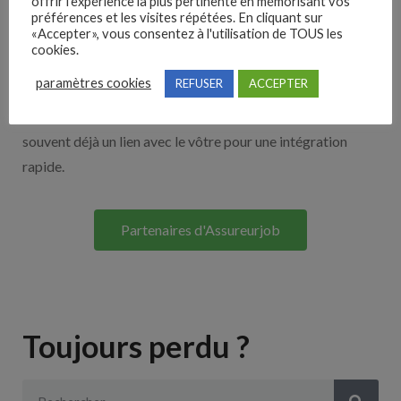
offrir l'expérience la plus pertinente en mémorisant vos
Nos solutions entreprises
préférences et les visites répétées. En cliquant sur
«Accepter», vous consentez à l'utilisation de TOUS les
cookies.
Découvrez nos partenaires ! Moteurs de recherches,
paramètres cookies
REFUSER
ACCEPTER
multidiffuseurs, sites payant… nombreux sont nos
partenaires. Si vous travaillez avec un ATS nous avons
souvent déjà un lien avec le vôtre pour une intégration
rapide.
Partenaires d'Assureurjob
Toujours perdu ?