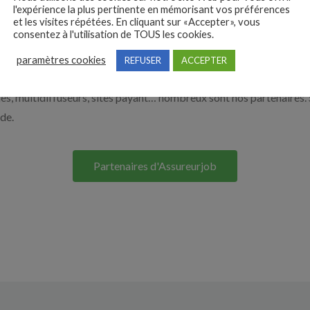
l'expérience la plus pertinente en mémorisant vos préférences
e. Découvrez nos solutions pour vous aider à recruter en cliquant su
et les visites répétées. En cliquant sur «Accepter», vous
consentez à l'utilisation de TOUS les cookies.
Nos solutions entreprises
paramètres cookies
REFUSER
ACCEPTER
s, multidiffuseurs, sites payant… nombreux sont nos partenaires. 
ide.
Partenaires d'Assureurjob