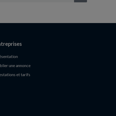
treprises
ésentation
blier une annonce
estations et tarifs