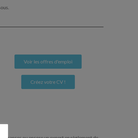
sous.
Voir les offres d'emploi
Créez votre CV !
n assurances ou encore un expert en règlement de