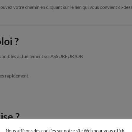
ouvez votre chemin en cliquant sur le lien qui vous convient ci-des
oi ?
 disponibles actuellement surASSUREURJOB
ces rapidement.
ise ?
Nous utilisons des cookies sur notre site Web pour vous offrir
e de l’assurance par exemple un chargé de clientèle, un courtier e