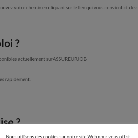
ouvez votre chemin en cliquant sur le lien qui vous convient ci-des
oi ?
 disponibles actuellement surASSUREURJOB
ces rapidement.
ise ?
Nous utilisons des cookies sur notre site Web pour vous offrir
e de l’assurance par exemple un chargé de clientèle, un courtier e