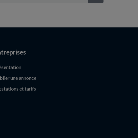
treprises
ésentation
blier une annonce
estations et tarifs