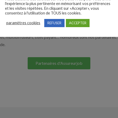
l'expérience la plus pertinente en mémorisant vos préférences
e. Découvrez nos solutions pour vous aider à recruter en cliquant su
et les visites répétées. En cliquant sur «Accepter», vous
consentez à l'utilisation de TOUS les cookies.
Nos solutions entreprises
paramètres cookies
REFUSER
ACCEPTER
s, multidiffuseurs, sites payant… nombreux sont nos partenaires. 
ide.
Partenaires d'Assureurjob