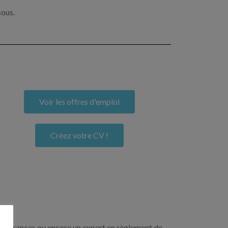
sous.
Voir les offres d'emploi
Créez votre CV !
n assurances ou encore un expert en règlement de