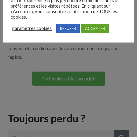
offrir l'expérience la plus pertinente en mémorisant vos
Nos solutions entreprises
préférences et les visites répétées. En cliquant sur
«Accepter», vous consentez à l'utilisation de TOUS les
cookies.
Découvrez nos partenaires ! Moteurs de recherches,
paramètres cookies
REFUSER
ACCEPTER
multidiffuseurs, sites payant… nombreux sont nos
partenaires. Si vous travaillez avec un ATS nous avons
souvent déjà un lien avec le vôtre pour une intégration
rapide.
Partenaires d'Assureurjob
Toujours perdu ?