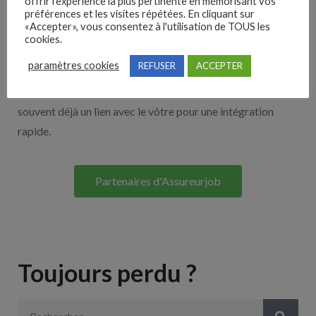
offrir l'expérience la plus pertinente en mémorisant vos
Nos solutions entreprises
préférences et les visites répétées. En cliquant sur
«Accepter», vous consentez à l'utilisation de TOUS les
cookies.
Découvrez nos partenaires ! Moteurs de recherches,
paramètres cookies
REFUSER
ACCEPTER
multidiffuseurs, sites payant… nombreux sont nos
partenaires. Si vous travaillez avec un ATS nous avons
souvent déjà un lien avec le vôtre pour une intégration
rapide.
Partenaires d'Assureurjob
Toujours perdu ?