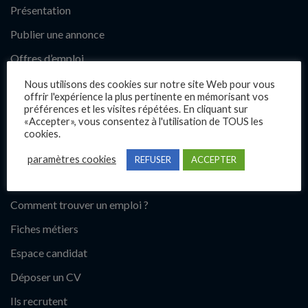
Présentation
Publier une annonce
Offres d’emploi
Questions fréquentes
Nous utilisons des cookies sur notre site Web pour vous
offrir l'expérience la plus pertinente en mémorisant vos
Blog
préférences et les visites répétées. En cliquant sur
«Accepter», vous consentez à l'utilisation de TOUS les
Contact
cookies.
paramètres cookies
REFUSER
ACCEPTER
Candidats
Comment trouver un emploi ?
Fiches métiers
Espace candidat
Déposer un CV
Ils recrutent