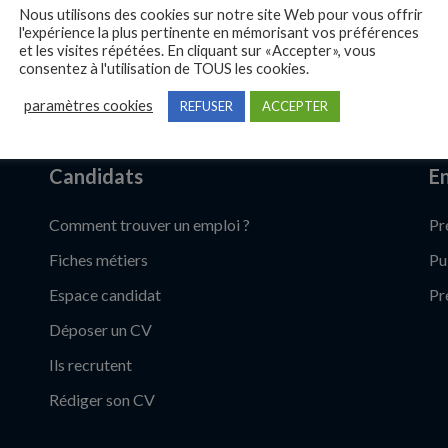
Nous utilisons des cookies sur notre site Web pour vous offrir
l'expérience la plus pertinente en mémorisant vos préférences
et les visites répétées. En cliquant sur «Accepter», vous
consentez à l'utilisation de TOUS les cookies.
paramètres cookies
REFUSER
ACCEPTER
Candidats
En
Comment trouver un emploi ?
Pr
Fiches métiers
Pu
Espace candidat
Pr
Déposer un CV
Ils recrutent
Rédiger son CV