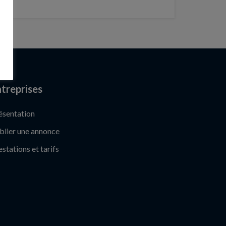
treprises
ésentation
blier une annonce
estations et tarifs