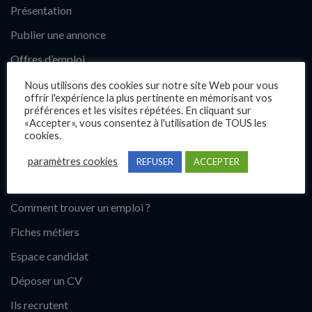
Présentation
Publier une annonce
Offres d’emploi
Questions fréquentes
Nous utilisons des cookies sur notre site Web pour vous
offrir l'expérience la plus pertinente en mémorisant vos
Blog
préférences et les visites répétées. En cliquant sur
«Accepter», vous consentez à l'utilisation de TOUS les
Contact
cookies.
paramètres cookies
REFUSER
ACCEPTER
Candidats
Comment trouver un emploi ?
Fiches métiers
Espace candidat
Déposer un CV
Ils recrutent