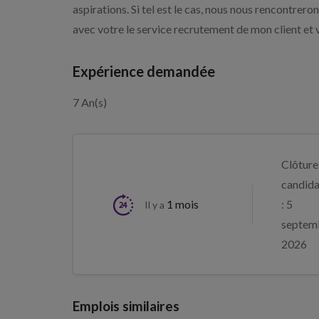
aspirations. Si tel est le cas, nous nous rencontrer
avec votre le service recrutement de mon client et 
Expérience demandée
7 An(s)
Clôture
candida
1 mois
: 5
Il y a
septem
2026
Emplois similaires