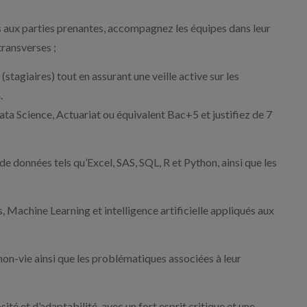
aux parties prenantes, accompagnez les équipes dans leur
transverses ;
stagiaires) tout en assurant une veille active sur les
.
ta Science, Actuariat ou équivalent Bac+5 et justifiez de 7
de données tels qu’Excel, SAS, SQL, R et Python, ainsi que les
, Machine Learning et intelligence artificielle appliqués aux
non-vie ainsi que les problématiques associées à leur
ité et d’adaptabilité, avec un fort esprit critique et une