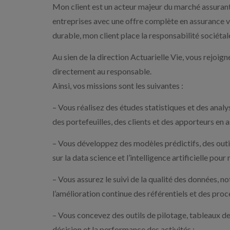
Mon client est un acteur majeur du marché assuranti
entreprises avec une offre complète en assurance v
durable, mon client place la responsabilité sociéta
Au sien de la direction Actuarielle Vie, vous rejoig
directement au responsable.
Ainsi, vos missions sont les suivantes :
– Vous réalisez des études statistiques et des analy
des portefeuilles, des clients et des apporteurs en a
– Vous développez des modèles prédictifs, des outi
sur la data science et l’intelligence artificielle pou
– Vous assurez le suivi de la qualité des données, n
l’amélioration continue des référentiels et des proc
– Vous concevez des outils de pilotage, tableaux d
décision et la performance des activités ;