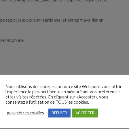
osez d’un excellent relationnel et aimez travailler en
ise reconnue
Nous utilisons des cookies sur notre site Web pour vous offrir
l'expérience la plus pertinente en mémorisant vos préférences
et les visites répétées. En cliquant sur «Accepter», vous
consentez à l'utilisation de TOUS les cookies.
iode d’essai
paramètres cookies
REFUSER
ACCEPTER
éphone afin de faire le point sur votre parcours et votre
le poste correspond également à vos critères, à vos