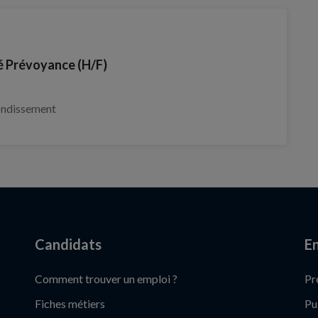
é Prévoyance (H/F)
ondissement
Candidats
En
Comment trouver un emploi ?
Pr
Fiches métiers
Pu