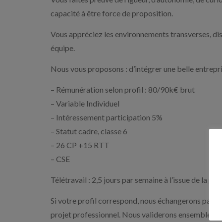
capacité à être force de proposition.
Vous appréciez les environnements transverses, disp
équipe.
Nous vous proposons : d’intégrer une belle entrepr
– Rémunération selon profil : 80/90k€ brut
– Variable Individuel
– Intéressement participation 5%
– Statut cadre, classe 6
– 26 CP +15 RTT
– CSE
Télétravail : 2,5 jours par semaine à l’issue de la pér
Si votre profil correspond, nous échangerons par tél
projet professionnel. Nous validerons ensemble si 