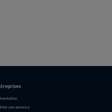
treprises
ésentation
blier une annonce