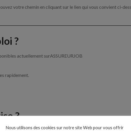
ouvez votre chemin en cliquant sur le lien qui vous convient ci-des
oi ?
 disponibles actuellement surASSUREURJOB
ces rapidement.
ise ?
Nous utilisons des cookies sur notre site Web pour vous offrir
e de l’assurance par exemple un chargé de clientèle, un courtier e