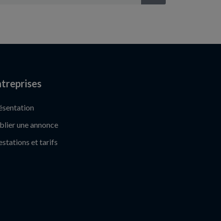
treprises
ésentation
blier une annonce
estations et tarifs