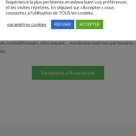
l'expérience la plus pertinente en mémorisant vos préférences
et les visites répétées. En cliquant sur «Accepter», vous
e. Découvrez nos solutions pour vous aider à recruter en cliquant su
consentez à l'utilisation de TOUS les cookies.
paramètres cookies
REFUSER
ACCEPTER
Nos solutions entreprises
s, multidiffuseurs, sites payant… nombreux sont nos partenaires. 
ide.
Partenaires d'Assureurjob