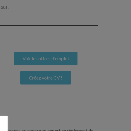
sous.
Voir les offres d'emploi
Créez votre CV !
n assurances ou encore un expert en règlement de