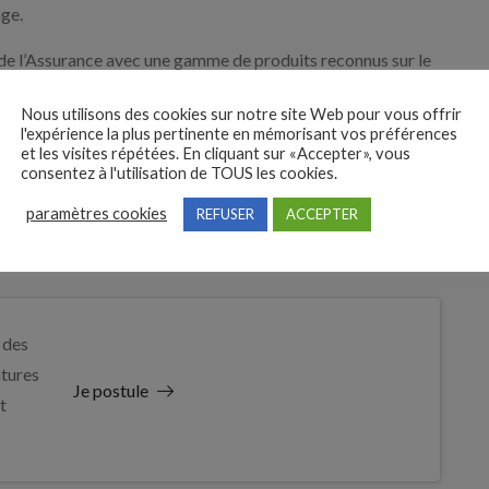
age.
l de l’Assurance avec une gamme de produits reconnus sur le
Nous utilisons des cookies sur notre site Web pour vous offrir
l'expérience la plus pertinente en mémorisant vos préférences
et les visites répétées. En cliquant sur «Accepter», vous
consentez à l'utilisation de TOUS les cookies.
paramètres cookies
REFUSER
ACCEPTER
 des
tures
Je postule
t