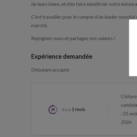
de leurs biens, et d’en faire bénéficier votre entour
C’est travailler pour le compte d’un leader mondia
marché.
Rejoignez-nous et partagez nos valeurs !
Expérience demandée
Débutant accepté
Clôture
candida
1 mois
Il y a
: 25 aoû
2026