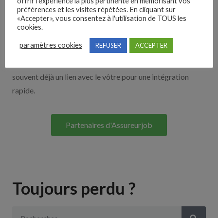
offrir l'expérience la plus pertinente en mémorisant vos
Nos solutions entreprises
préférences et les visites répétées. En cliquant sur
«Accepter», vous consentez à l'utilisation de TOUS les
cookies.
Découvrez nos partenaires ! Moteurs de recherches,
paramètres cookies
REFUSER
ACCEPTER
multidiffuseurs, sites payant… nombreux sont nos
partenaires. Si vous travaillez avec un ATS nous avons
souvent déjà un lien avec le vôtre pour une intégration
rapide.
Partenaires d'Assureurjob
Toujours perdu ?