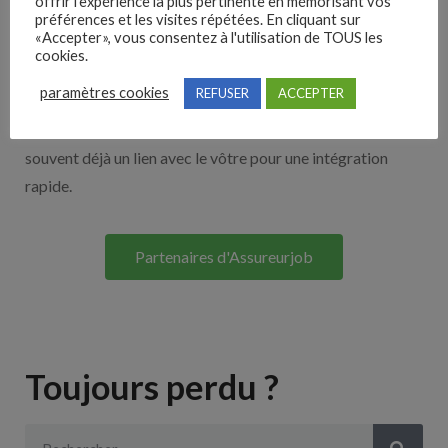
offrir l'expérience la plus pertinente en mémorisant vos
Nos solutions entreprises
préférences et les visites répétées. En cliquant sur
«Accepter», vous consentez à l'utilisation de TOUS les
cookies.
Découvrez nos partenaires ! Moteurs de recherches,
paramètres cookies
REFUSER
ACCEPTER
multidiffuseurs, sites payant… nombreux sont nos
partenaires. Si vous travaillez avec un ATS nous avons
souvent déjà un lien avec le vôtre pour une intégration
rapide.
Partenaires d'Assureurjob
Toujours perdu ?