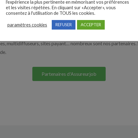
l'expérience la plus pertinente en mémorisant vos préférences
et les visites répétées. En cliquant sur «Accepter», vous
e. Découvrez nos solutions pour vous aider à recruter en cliquant su
consentez à l'utilisation de TOUS les cookies.
paramètres cookies
REFUSER
ACCEPTER
Nos solutions entreprises
s, multidiffuseurs, sites payant… nombreux sont nos partenaires. 
ide.
Partenaires d'Assureurjob