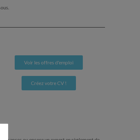
sous.
Voir les offres d'emploi
Créez votre CV !
n assurances ou encore un expert en règlement de