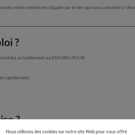
ouvez votre chemin en cliquant sur le lien qui vous convient ci-des
oi ?
 disponibles actuellement surASSUREURJOB
ces rapidement.
ise ?
Nous utilisons des cookies sur notre site Web pour vous offrir
e de l’assurance par exemple un chargé de clientèle, un courtier e