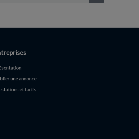
treprises
ésentation
blier une annonce
estations et tarifs