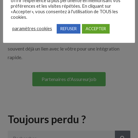
offrir l'expérience la plus pertinente en mémorisant vos
Nos solutions entreprises
préférences et les visites répétées. En cliquant sur
«Accepter», vous consentez à l'utilisation de TOUS les
cookies.
Découvrez nos partenaires ! Moteurs de recherches,
paramètres cookies
REFUSER
ACCEPTER
multidiffuseurs, sites payant… nombreux sont nos
partenaires. Si vous travaillez avec un ATS nous avons
souvent déjà un lien avec le vôtre pour une intégration
rapide.
Partenaires d'Assureurjob
Toujours perdu ?