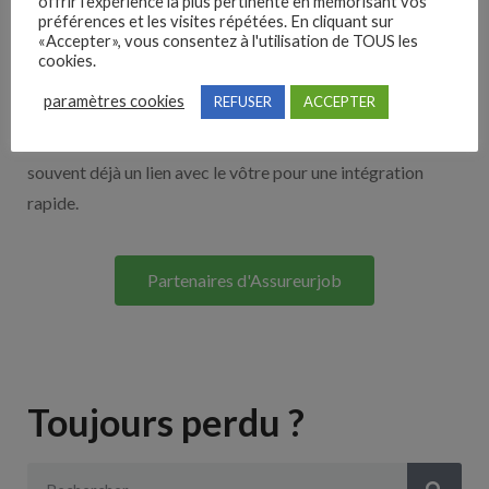
offrir l'expérience la plus pertinente en mémorisant vos
Nos solutions entreprises
préférences et les visites répétées. En cliquant sur
«Accepter», vous consentez à l'utilisation de TOUS les
cookies.
Découvrez nos partenaires ! Moteurs de recherches,
paramètres cookies
REFUSER
ACCEPTER
multidiffuseurs, sites payant… nombreux sont nos
partenaires. Si vous travaillez avec un ATS nous avons
souvent déjà un lien avec le vôtre pour une intégration
rapide.
Partenaires d'Assureurjob
Toujours perdu ?