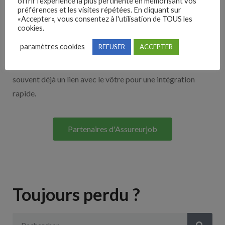
offrir l'expérience la plus pertinente en mémorisant vos
Nos solutions entreprises
préférences et les visites répétées. En cliquant sur
«Accepter», vous consentez à l'utilisation de TOUS les
cookies.
Découvrez nos partenaires ! Moteurs de recherches,
paramètres cookies
REFUSER
ACCEPTER
multidiffuseurs, sites payant… nombreux sont nos
partenaires. Si vous travaillez avec un ATS nous avons
souvent déjà un lien avec le vôtre pour une intégration
rapide.
Partenaires d'Assureurjob
Toujours perdu ?