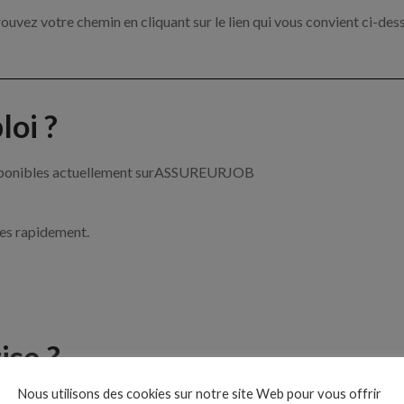
ouvez votre chemin en cliquant sur le lien qui vous convient ci-des
oi ?
 disponibles actuellement surASSUREURJOB
ces rapidement.
ise ?
Nous utilisons des cookies sur notre site Web pour vous offrir
e de l’assurance par exemple un chargé de clientèle, un courtier e