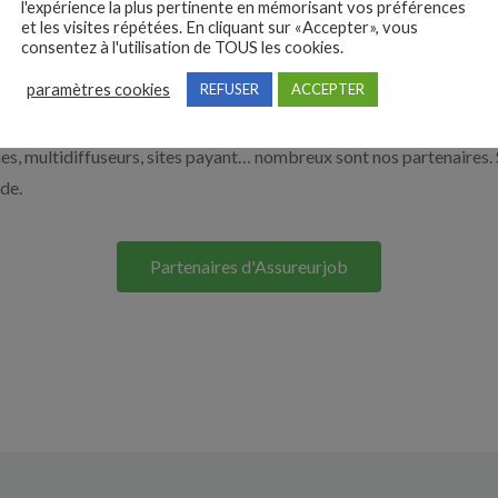
l'expérience la plus pertinente en mémorisant vos préférences
et les visites répétées. En cliquant sur «Accepter», vous
e. Découvrez nos solutions pour vous aider à recruter en cliquant su
consentez à l'utilisation de TOUS les cookies.
paramètres cookies
REFUSER
ACCEPTER
Nos solutions entreprises
s, multidiffuseurs, sites payant… nombreux sont nos partenaires. 
ide.
Partenaires d'Assureurjob