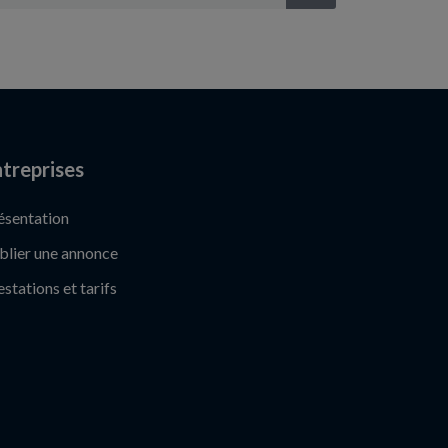
treprises
ésentation
blier une annonce
estations et tarifs