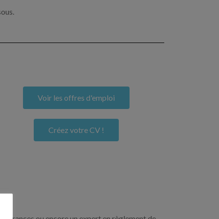
sous.
Voir les offres d'emploi
Créez votre CV !
n assurances ou encore un expert en règlement de