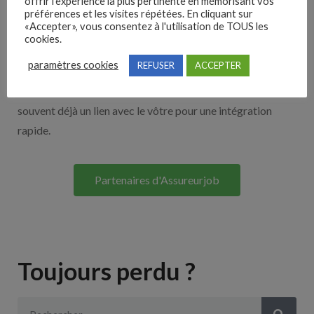
offrir l'expérience la plus pertinente en mémorisant vos
Nos solutions entreprises
préférences et les visites répétées. En cliquant sur
«Accepter», vous consentez à l'utilisation de TOUS les
cookies.
Découvrez nos partenaires ! Moteurs de recherches,
paramètres cookies
REFUSER
ACCEPTER
multidiffuseurs, sites payant… nombreux sont nos
partenaires. Si vous travaillez avec un ATS nous avons
souvent déjà un lien avec le vôtre pour une intégration
rapide.
Partenaires d'Assureurjob
Toujours perdu ?