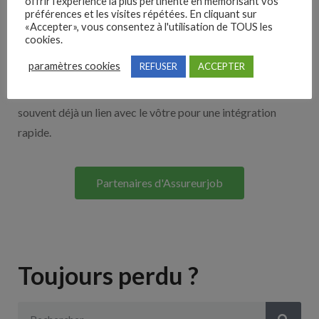
offrir l'expérience la plus pertinente en mémorisant vos
Nos solutions entreprises
préférences et les visites répétées. En cliquant sur
«Accepter», vous consentez à l'utilisation de TOUS les
cookies.
Découvrez nos partenaires ! Moteurs de recherches,
paramètres cookies
REFUSER
ACCEPTER
multidiffuseurs, sites payant… nombreux sont nos
partenaires. Si vous travaillez avec un ATS nous avons
souvent déjà un lien avec le vôtre pour une intégration
rapide.
Partenaires d'Assureurjob
Toujours perdu ?