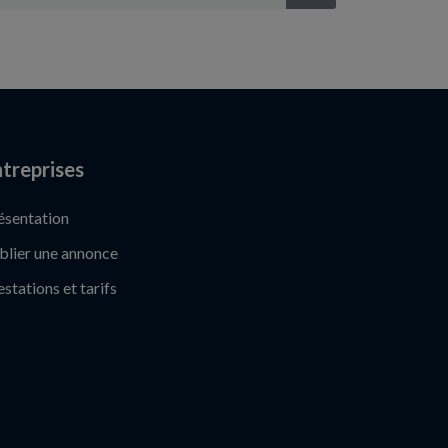
treprises
ésentation
blier une annonce
estations et tarifs