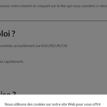
ouvez votre chemin en cliquant sur le lien qui vous convient ci-des
oi ?
 disponibles actuellement surASSUREURJOB
ces rapidement.
ise ?
Nous utilisons des cookies sur notre site Web pour vous offrir
e de l’assurance par exemple un chargé de clientèle, un courtier e