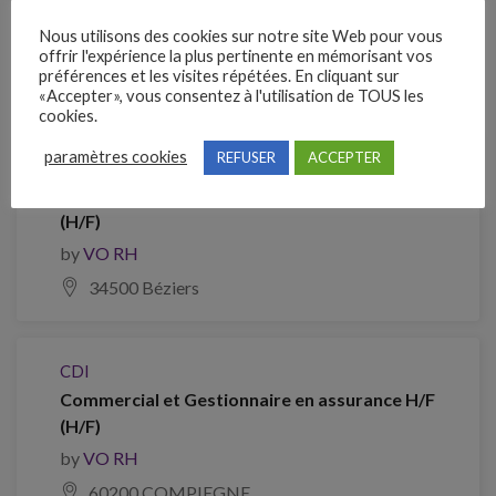
Nous utilisons des cookies sur notre site Web pour vous
Je postule
offrir l'expérience la plus pertinente en mémorisant vos
préférences et les visites répétées. En cliquant sur
Emplois similaires
«Accepter», vous consentez à l'utilisation de TOUS les
cookies.
paramètres cookies
REFUSER
ACCEPTER
CDI
COMMERCIAL – CONSEILLER (E) EN ASSURANCE
(H/F)
by
VO RH
34500 Béziers
CDI
Commercial et Gestionnaire en assurance H/F
(H/F)
by
VO RH
60200 COMPIEGNE