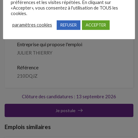
préférences et les visites répétées. En cliquant sur
septembre 2026
«Accepter», vous consentez à l'utilisation de TOUS les
cookies.
Détails de l’offre
paramètres cookies
REFUSER
ACCEPTER
Entreprise qui propose l'emploi
JULIER THIERRY
Référence
210DQJZ
Clôture des candidatures : 13 septembre 2026
Je postule
Emplois similaires