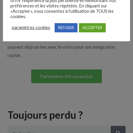
offrir l'expérience la plus pertinente en mémorisant vos
Nos solutions entreprises
préférences et les visites répétées. En cliquant sur
«Accepter», vous consentez à l'utilisation de TOUS les
cookies.
Découvrez nos partenaires ! Moteurs de recherches,
paramètres cookies
REFUSER
ACCEPTER
multidiffuseurs, sites payant… nombreux sont nos
partenaires. Si vous travaillez avec un ATS nous avons
souvent déjà un lien avec le vôtre pour une intégration
rapide.
Partenaires d'Assureurjob
Toujours perdu ?