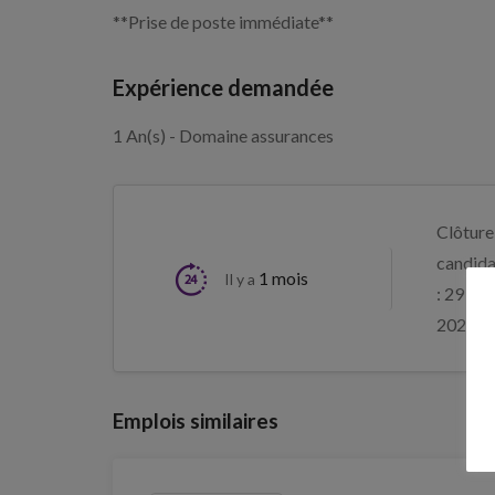
**Prise de poste immédiate**
Expérience demandée
1 An(s) - Domaine assurances
Clôture
candida
1 mois
Il y a
: 29 aoû
2026
Emplois similaires