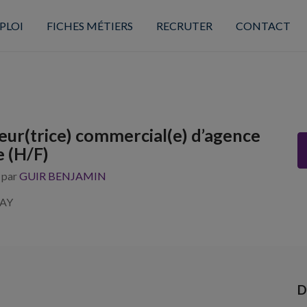
PLOI
FICHES MÉTIERS
RECRUTER
CONTACT
eur(trice) commercial(e) d’agence
e (H/F)
s par
GUIR BENJAMIN
NAY
D