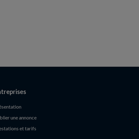
treprises
ésentation
blier une annonce
estations et tarifs