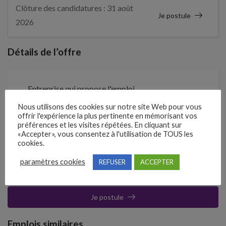
Clôture des candidatures : 31 août
Je postule
2026
Détails de l’offre
Entreprise qui propose l'emploi
AGEA PROMOTION
Nous utilisons des cookies sur notre site Web pour vous
offrir l'expérience la plus pertinente en mémorisant vos
préférences et les visites répétées. En cliquant sur
Référence
«Accepter», vous consentez à l'utilisation de TOUS les
210RJVN
cookies.
paramètres cookies
REFUSER
ACCEPTER
Clôture des candidatures : 31 août 2026
Je postule
Emplois similaires