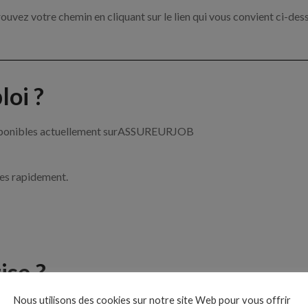
ouvez votre chemin en cliquant sur le lien qui vous convient ci-des
oi ?
 disponibles actuellement surASSUREURJOB
ces rapidement.
ise ?
Nous utilisons des cookies sur notre site Web pour vous offrir
e de l’assurance par exemple un chargé de clientèle, un courtier e