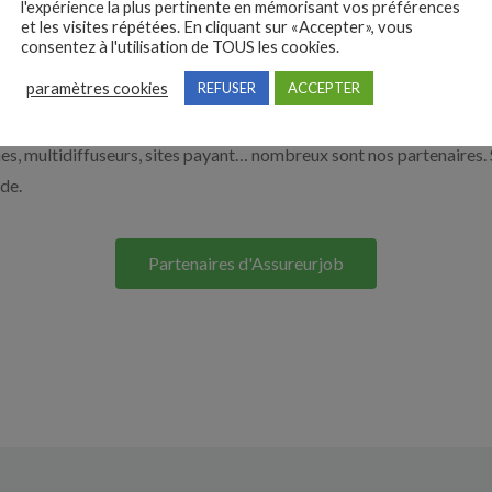
l'expérience la plus pertinente en mémorisant vos préférences
et les visites répétées. En cliquant sur «Accepter», vous
e. Découvrez nos solutions pour vous aider à recruter en cliquant su
consentez à l'utilisation de TOUS les cookies.
paramètres cookies
REFUSER
ACCEPTER
Nos solutions entreprises
s, multidiffuseurs, sites payant… nombreux sont nos partenaires. 
ide.
Partenaires d'Assureurjob