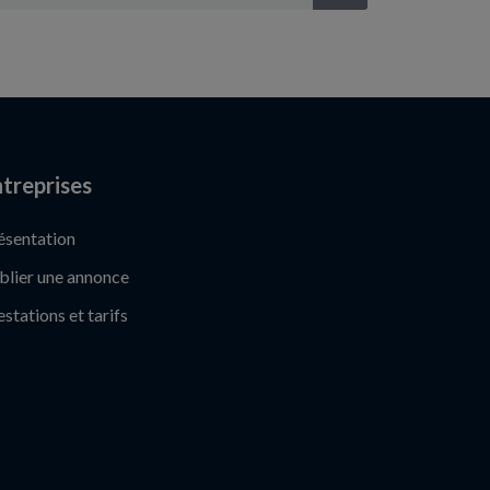
treprises
ésentation
blier une annonce
estations et tarifs