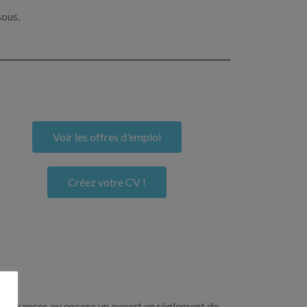
sous.
Voir les offres d'emploi
Créez votre CV !
n assurances ou encore un expert en règlement de