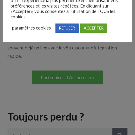
offrir l'expérience la plus pertinente en mémorisant vos
Nos solutions entreprises
préférences et les visites répétées. En cliquant sur
«Accepter», vous consentez à l'utilisation de TOUS les
cookies.
Découvrez nos partenaires ! Moteurs de recherches,
paramètres cookies
REFUSER
ACCEPTER
multidiffuseurs, sites payant… nombreux sont nos
partenaires. Si vous travaillez avec un ATS nous avons
souvent déjà un lien avec le vôtre pour une intégration
rapide.
Partenaires d'Assureurjob
Toujours perdu ?