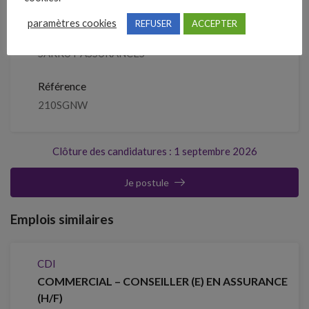
paramètres cookies
REFUSER
ACCEPTER
Entreprise qui propose l'emploi
SARRUT ASSURANCES
Référence
210SGNW
Clôture des candidatures : 1 septembre 2026
Je postule
Emplois similaires
CDI
COMMERCIAL – CONSEILLER (E) EN ASSURANCE
(H/F)