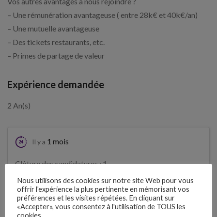
Vos autres avantages à nous rejoindre ?
– Une rémunération avantageuse ( entre 28k€ et 40k€/an)
– Une mutuelle avantageuse
– Des tickets restaurants, etc.
– Primes de partage de valeur
Expérience demandée
2 An(s)
1 mois
Il y a
Clôture des candidatures : 1
Je postule
septembre 2026
Nous utilisons des cookies sur notre site Web pour vous
offrir l'expérience la plus pertinente en mémorisant vos
préférences et les visites répétées. En cliquant sur
Détails de l’offre
«Accepter», vous consentez à l'utilisation de TOUS les
cookies.