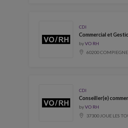
CDI
Commercial et Gestio
by
VO RH
60200 COMPIEGNE
CDI
Conseiller(e) commer
by
VO RH
37300 JOUE LES T