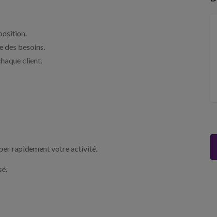
position.
e des besoins.
haque client.
r rapidement votre activité.
sé.