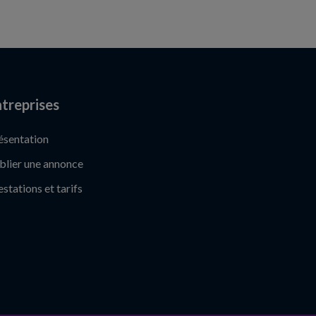
treprises
ésentation
blier une annonce
estations et tarifs