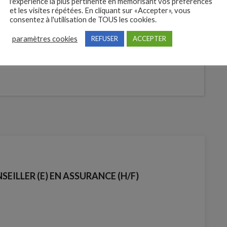
l'expérience la plus pertinente en mémorisant vos préférences
et les visites répétées. En cliquant sur «Accepter», vous
 des
consentez à l'utilisation de TOUS les cookies.
tures
paramètres cookies
REFUSER
ACCEPTER
Je postule
bre
EILLER (E) EN ASSURANCE (H/F)