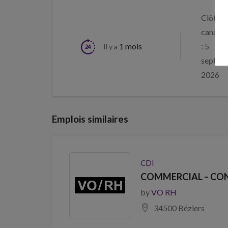
Clôture
candida
1 mois
: 5
Il y a
septem
2026
Emplois similaires
CDI
COMMERCIAL – CONS
by
VO RH
34500 Béziers