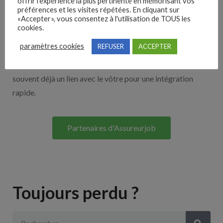
offrir l'expérience la plus pertinente en mémorisant vos
Nos solutions entreprises
préférences et les visites répétées. En cliquant sur
«Accepter», vous consentez à l'utilisation de TOUS les
cookies.
Découvrez nos partenaires ! Moteurs de recherches,
paramètres cookies
REFUSER
ACCEPTER
multidiffuseurs, sites payant… nombreux sont nos
partenaires. Si vous travaillez avec un ATS nous avons
souvent déjà un lien avec le vôtre pour une intégration
rapide.
Partenaires d'Assureurjob
Toujours perdu ?