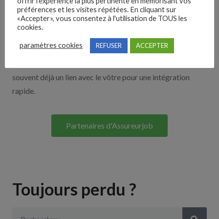
offrir l'expérience la plus pertinente en mémorisant vos
Nos solutions entreprises
préférences et les visites répétées. En cliquant sur
«Accepter», vous consentez à l'utilisation de TOUS les
cookies.
Découvrez nos partenaires ! Moteurs de recherches,
paramètres cookies
REFUSER
ACCEPTER
multidiffuseurs, sites payant… nombreux sont nos
partenaires. Si vous travaillez avec un ATS nous avons
souvent déjà un lien avec le vôtre pour une intégration
rapide.
Partenaires d'Assureurjob
Toujours perdu ?