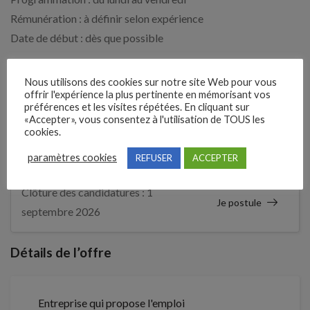
Rémunération : à définir selon expérience
Date de début : dès que possible
Expérience demandée
Nous utilisons des cookies sur notre site Web pour vous
offrir l'expérience la plus pertinente en mémorisant vos
préférences et les visites répétées. En cliquant sur
24 Mois
«Accepter», vous consentez à l'utilisation de TOUS les
cookies.
paramètres cookies
REFUSER
ACCEPTER
1 mois
Il y a
Clôture des candidatures : 1
Je postule
septembre 2026
Détails de l’offre
Entreprise qui propose l'emploi