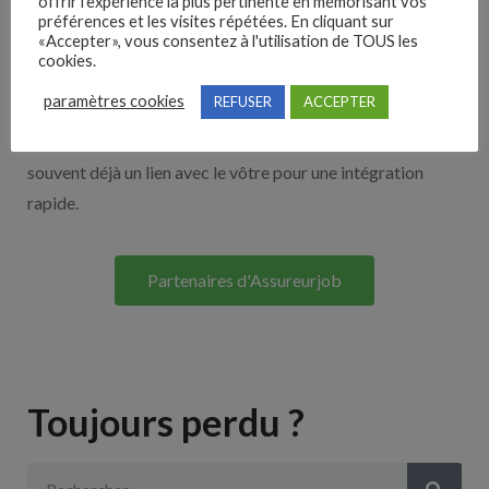
offrir l'expérience la plus pertinente en mémorisant vos
Nos solutions entreprises
préférences et les visites répétées. En cliquant sur
«Accepter», vous consentez à l'utilisation de TOUS les
cookies.
Découvrez nos partenaires ! Moteurs de recherches,
paramètres cookies
REFUSER
ACCEPTER
multidiffuseurs, sites payant… nombreux sont nos
partenaires. Si vous travaillez avec un ATS nous avons
souvent déjà un lien avec le vôtre pour une intégration
rapide.
Partenaires d'Assureurjob
Toujours perdu ?