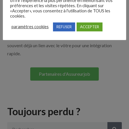
offrir l'expérience la plus pertinente en mémorisant vos
Nos solutions entreprises
préférences et les visites répétées. En cliquant sur
«Accepter», vous consentez à l'utilisation de TOUS les
cookies.
Découvrez nos partenaires ! Moteurs de recherches,
paramètres cookies
REFUSER
ACCEPTER
multidiffuseurs, sites payant… nombreux sont nos
partenaires. Si vous travaillez avec un ATS nous avons
souvent déjà un lien avec le vôtre pour une intégration
rapide.
Partenaires d'Assureurjob
Toujours perdu ?